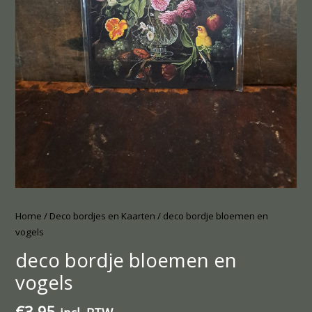
Home
/
Deco bordjes en Kaarten
/ deco bordje bloemen en
vogels
deco bordje bloemen en
vogels
€
3.95