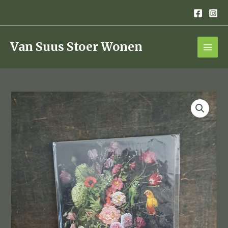
Ga
naar
de
inhoud
Van Suus Stoer Wonen