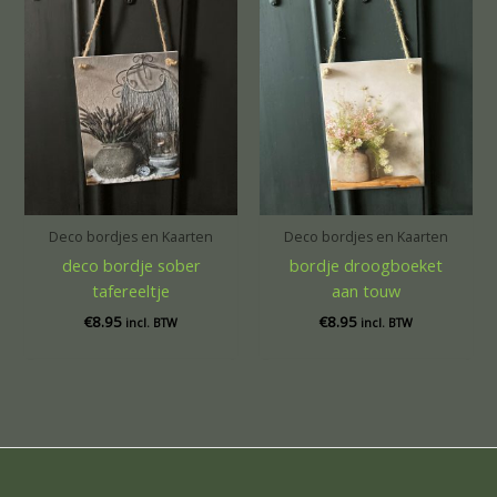
Deco bordjes en Kaarten
Deco bordjes en Kaarten
deco bordje sober
bordje droogboeket
tafereeltje
aan touw
€
8.95
€
8.95
incl. BTW
incl. BTW