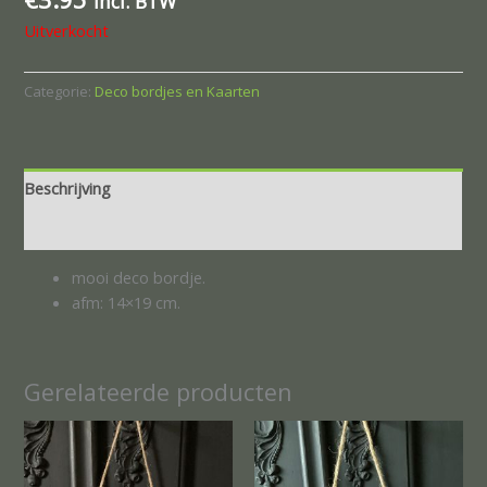
incl. BTW
Uitverkocht
Categorie:
Deco bordjes en Kaarten
Beschrijving
Beoordelingen (0)
mooi deco bordje.
afm: 14×19 cm.
Gerelateerde producten