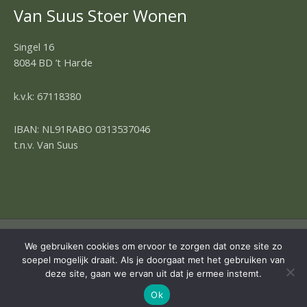
Van Suus Stoer Wonen
Singel 16
8084 BD ’t Harde
k.v.k: 67118380
IBAN: NL91RABO 0313537046
t.n.v. Van Suus
COPYRIGHT © 2026 | OMNIA 4 WEBDESIGN
We gebruiken cookies om ervoor te zorgen dat onze site zo
soepel mogelijk draait. Als je doorgaat met het gebruiken van
deze site, gaan we ervan uit dat je ermee instemt.
Ok