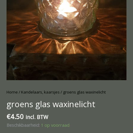
Home
/
Kandelaars, kaarsjes
/ groens glas waxinelicht
groens glas waxinelicht
€
4.50
incl. BTW
Beschikbaarheid:
1 op voorraad