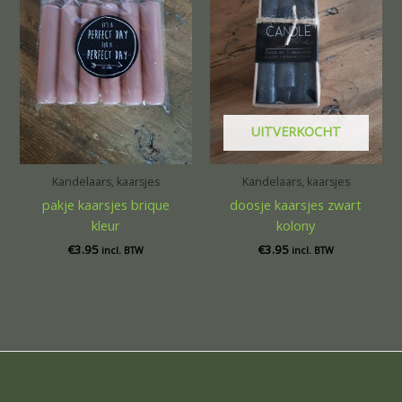
UITVERKOCHT
Kandelaars, kaarsjes
Kandelaars, kaarsjes
pakje kaarsjes brique
doosje kaarsjes zwart
kleur
kolony
€
3.95
€
3.95
incl. BTW
incl. BTW