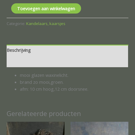
Toevoegen aan winkelwagen
Categorie:
Kandelaars, kaarsjes
Beschrijving
Beoordelingen (0)
mooi glazen waxinelicht.
brand zo mooi,groen.
afm: 10 cm hoog,12 cm doorsnee.
Gerelateerde producten