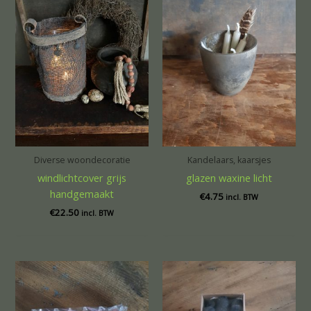
Diverse woondecoratie
Kandelaars, kaarsjes
windlichtcover grijs
glazen waxine licht
handgemaakt
€
4.75
incl. BTW
€
22.50
incl. BTW