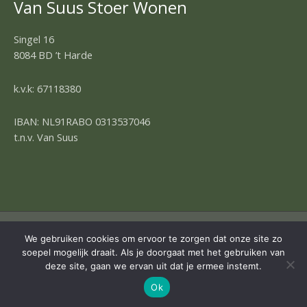
Van Suus Stoer Wonen
Singel 16
8084 BD ’t Harde
k.v.k: 67118380
IBAN: NL91RABO 0313537046
t.n.v. Van Suus
COPYRIGHT © 2026 | OMNIA 4 WEBDESIGN
We gebruiken cookies om ervoor te zorgen dat onze site zo
soepel mogelijk draait. Als je doorgaat met het gebruiken van
deze site, gaan we ervan uit dat je ermee instemt.
Ok