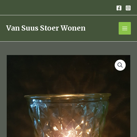
Ga
naar
de
inhoud
Van Suus Stoer Wonen
groens
glas
waxinelicht
aantal