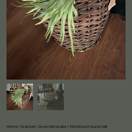
Home
/
Kransen, Groendecoratie
/ hertshoorn kunst tak