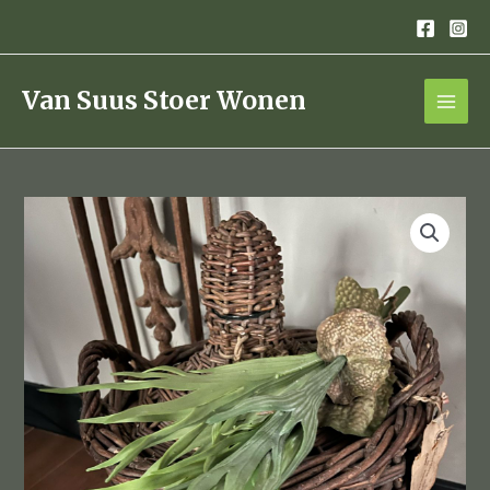
Ga
naar
de
inhoud
Van Suus Stoer Wonen
hertshoorn
kunst
tak
aantal