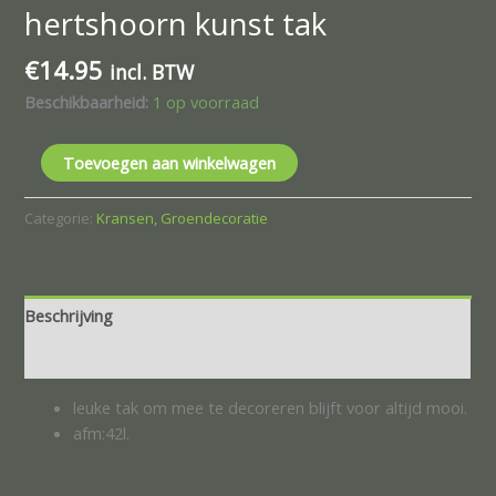
hertshoorn kunst tak
€
14.95
incl. BTW
Beschikbaarheid:
1 op voorraad
Toevoegen aan winkelwagen
Categorie:
Kransen, Groendecoratie
Beschrijving
Beoordelingen (0)
leuke tak om mee te decoreren blijft voor altijd mooi.
afm:42l.