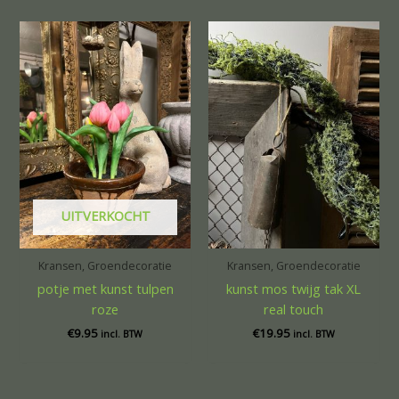
UITVERKOCHT
Kransen, Groendecoratie
Kransen, Groendecoratie
potje met kunst tulpen
kunst mos twijg tak XL
roze
real touch
€
9.95
€
19.95
incl. BTW
incl. BTW