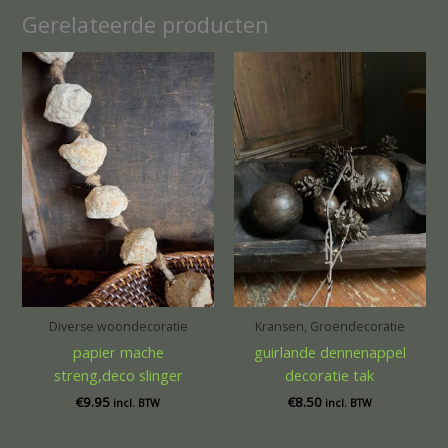
Gerelateerde producten
Diverse woondecoratie
Kransen, Groendecoratie
papier mache
guirlande dennenappel
streng,deco slinger
decoratie tak
€
9.95
€
8.50
incl. BTW
incl. BTW