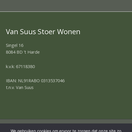
Van Suus Stoer Wonen
Singel 16
8084 BD ’t Harde
k.v.k: 67118380
IBAN: NL91RABO 0313537046
t.n.v. Van Suus
COPYRIGHT © 2026 | OMNIA 4 WEBDESIGN
We gebruiken cookies om ervoor te zorgen dat onze site zo