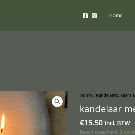
Home
kandelaar
Home
/
Kandelaars, kaarsj
met
kandelaar m
bloemen
aantal
€
15.50
incl. BTW
Beschikbaarheid:
2 op v