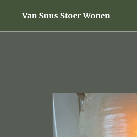
Ga
naar
Van Suus Stoer Wonen
de
inhoud