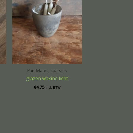
Kandelaars, kaarsjes
glazen waxine licht
€
4.75
incl. BTW