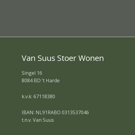
Van Suus Stoer Wonen
Singel 16
8084 BD ’t Harde
k.v.k: 67118380
IBAN: NL91RABO 0313537046
t.n.v. Van Suus