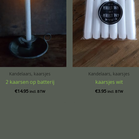
Kandelaars, kaarsjes
Kandelaars, kaarsjes
2 kaarsen op batterij
kaarsjes wit
€
14.95
€
3.95
incl. BTW
incl. BTW