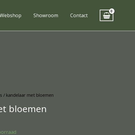
Webshop
Showroom
Contact
es
/ kandelaar met bloemen
et bloemen
oorraad