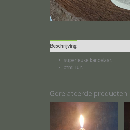
Beschrijving
Beoordelingen (0)
superleuke kandelaar.
afm: 16h.
Gerelateerde producten