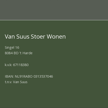
Van Suus Stoer Wonen
Singel 16
8084 BD ’t Harde
k.v.k: 67118380
IBAN: NL91RABO 0313537046
t.n.v. Van Suus