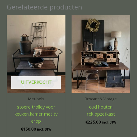
Gerelateerde producten
UITVERKOCHT
Meubels
Brocant & Vintage
stoere trolley voor
oud houten
keuken,kamer met tv
rek,opzetkast
erop
€
225.00
incl. BTW
€
150.00
incl. BTW