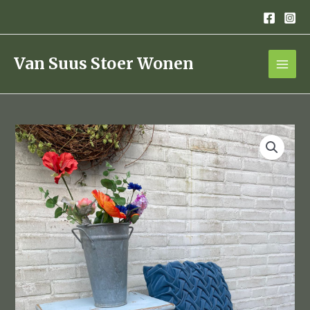
Ga
naar
de
inhoud
Van Suus Stoer Wonen