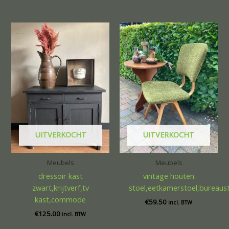
UITVERKOCHT
UITVERKOCHT
Meubels
Meubels
dressoir kast
vintage houten
zwart,krijtverf,tv
stoel,eetkamerstoel,bureaus
kast,commode
€
59.50
incl. BTW
€
125.00
incl. BTW