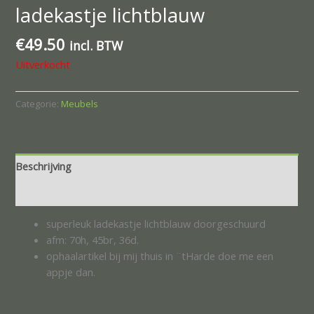
ladekastje lichtblauw
€
49.50
incl. BTW
Uitverkocht
Categorie:
Meubels
Beschrijving
Beoordelingen (0)
superleuk ladekastje lichtblauw doorgeschuurd
afm: 70h, 45br, 36d.
ophaalartikel bij mij thuis in ¨tHarde doe me een
appje dan.