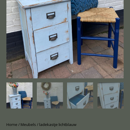
Home
/
Meubels
/ ladekastje lichtblauw