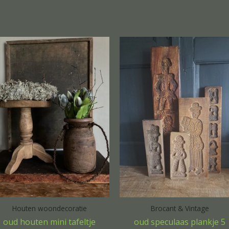
Houten woondecoratie
Brocant & Vintage
oud houten mini tafeltje
oud speculaas plankje 5