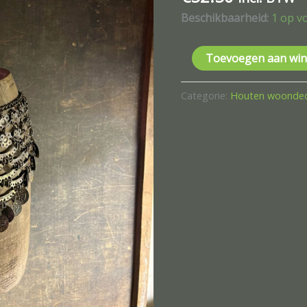
Beschikbaarheid:
1 op v
Toevoegen aan wi
Categorie:
Houten woondec