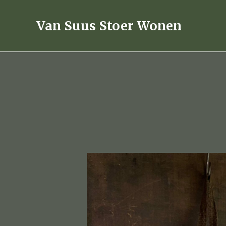
Ga
naar
Van Suus Stoer Wonen
de
inhoud