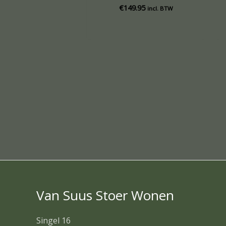
€
149.95
incl. BTW
Van Suus Stoer Wonen
Singel 16