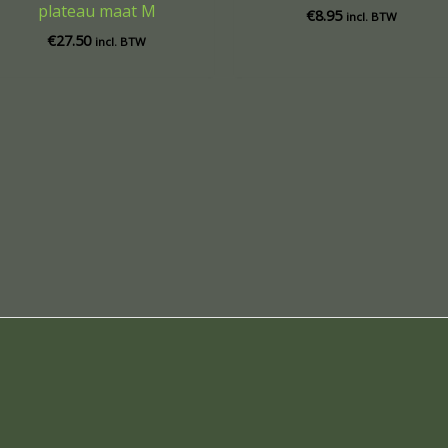
plateau maat M
€
8.95
incl. BTW
€
27.50
incl. BTW