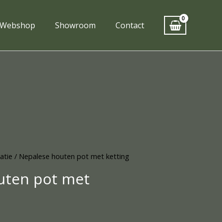
Webshop
Showroom
Contact
atie
/ Nepalese houten pot met ketting
uten pot met