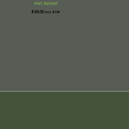
met deksel
€
45.00
incl. BTW