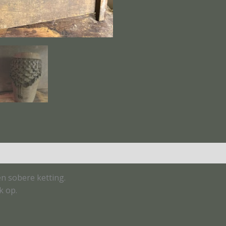
n sobere ketting.
k op.