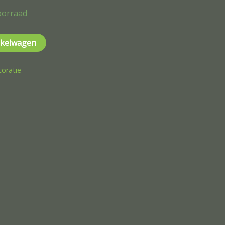
oorraad
nkelwagen
oratie