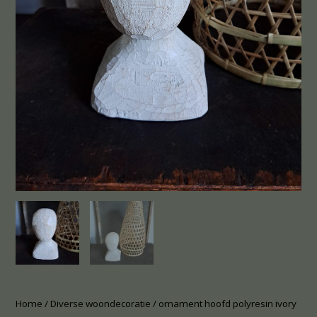
Home
/
Diverse woondecoratie
/ ornament hoofd polyresin ivory