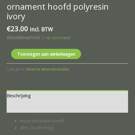
ornament hoofd polyresin
ivory
€
23.00
incl. BTW
Beschikbaarheid:
1 op voorraad
Toevoegen aan winkelwagen
Categorie:
Diverse woondecoratie
Beschrijving
Beoordelingen (0)
mooi decoratie hoofd.
afm: 20 cm hoog.