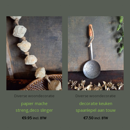
Diverse woondecoratie
Diverse woondecoratie
papier mache
decoratie keuken
streng,deco slinger
spaanlepel aan touw
€
9.95
€
7.50
incl. BTW
incl. BTW