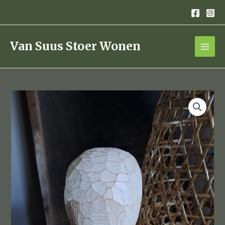
Ga
naar
de
inhoud
Van Suus Stoer Wonen
ornament
hoofd
polyresin
ivory
aantal