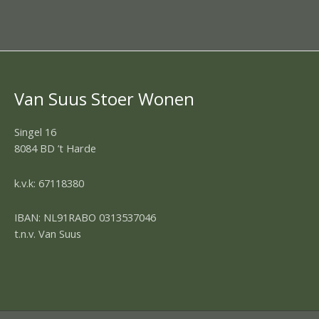
Van Suus Stoer Wonen
Singel 16
8084 BD ’t Harde
k.v.k: 67118380
IBAN: NL91RABO 0313537046
t.n.v. Van Suus