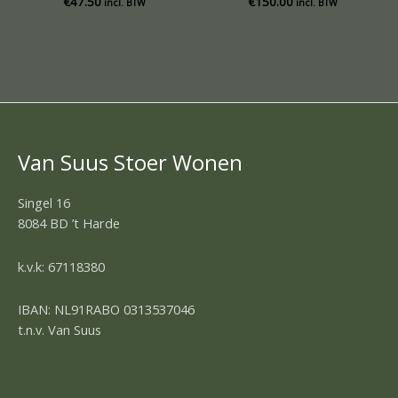
€
47.50
€
150.00
incl. BTW
incl. BTW
Van Suus Stoer Wonen
Singel 16
8084 BD ’t Harde
k.v.k: 67118380
IBAN: NL91RABO 0313537046
t.n.v. Van Suus