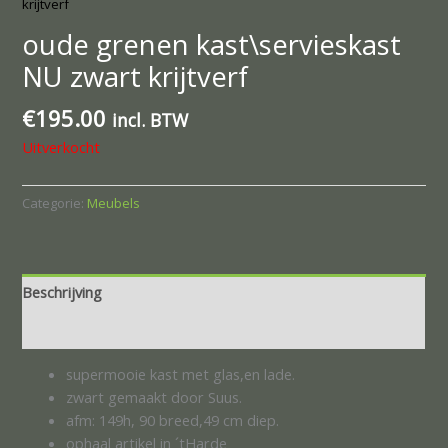
krijtverf
oude grenen kast\servieskast
NU zwart krijtverf
€
195.00
incl. BTW
Uitverkocht
Categorie:
Meubels
Beschrijving
Beoordelingen (0)
supermooie kast met glas,en lade.
zwart gemaakt door Suus.
afm: 149h, 90 breed,49 cm diep.
ophaal artikel in ´tHarde