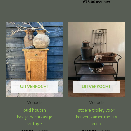
€
75.00
incl. BTW
UITVERKOCHT
UITVERKOCHT
Meubels
Meubels
oud houten
stoere trolley voor
kastje,nachtkastje
keuken,kamer met tv
vintage
erop