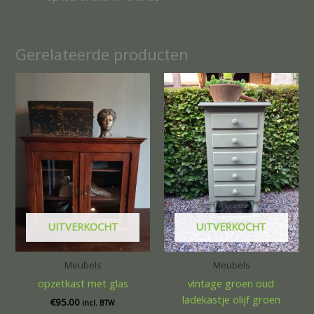
Gerelateerde producten
UITVERKOCHT
UITVERKOCHT
Meubels
Meubels
opzetkast met glas
vintage groen oud
ladekastje olijf groen
€
95.00
incl. BTW