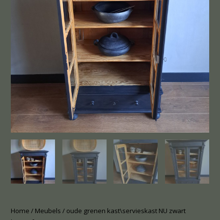
Home
/
Meubels
/ oude grenen kast\servieskast NU zwart