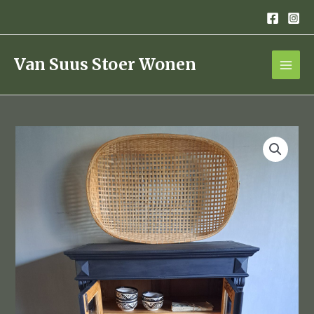
Ga
naar
de
inhoud
Van Suus Stoer Wonen