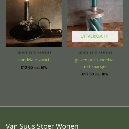
UITVERKOCHT
Kandelaars, kaarsjes
Kandelaars, kaarsjes
kandelaar zwart
glazen pot kandelaar
met kaarsjes
€
12.95
incl. BTW
€
17.50
incl. BTW
Van Suus Stoer Wonen