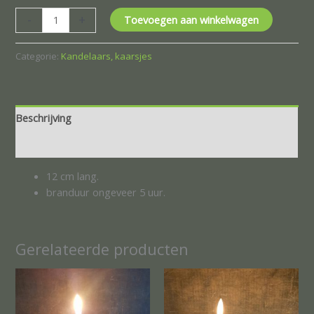
-
+
Toevoegen aan winkelwagen
Categorie:
Kandelaars, kaarsjes
Beschrijving
Beoordelingen (0)
12 cm lang.
branduur ongeveer 5 uur.
Gerelateerde producten