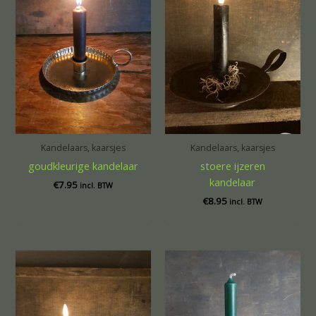
Kandelaars, kaarsjes
Kandelaars, kaarsjes
goudkleurige kandelaar
stoere ijzeren
kandelaar
€
7.95
incl. BTW
€
8.95
incl. BTW