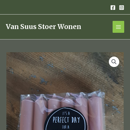
Ga
naar
de
inhoud
Van Suus Stoer Wonen
pakje
kaarsjes
brique
kleur
aantal