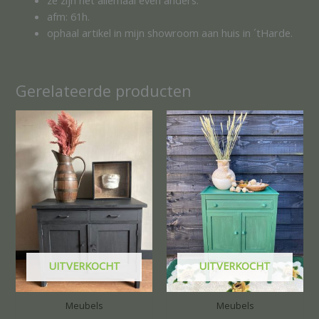
afm: 61h.
ophaal artikel in mijn showroom aan huis in ´tHarde.
Gerelateerde producten
UITVERKOCHT
UITVERKOCHT
Meubels
Meubels