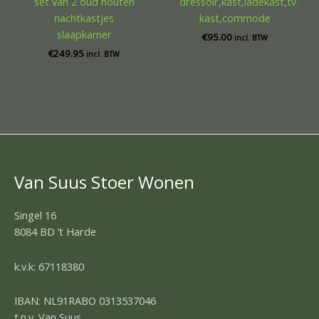
set van 2 oud houten
dressoir,kast,ladekast,tv
nachtkastjes
kast,commode
slaapkamer
€
95.00
incl. BTW
€
249.95
incl. BTW
Van Suus Stoer Wonen
Singel 16
8084 BD ’t Harde
k.v.k: 67118380
IBAN: NL91RABO 0313537046
t.n.v. Van Suus