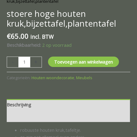
kruk,bijzettafel,plantentafel
stoere hoge houten
kruk,bijzettafel,plantentafel
€
65.00
incl. BTW
Beschikbaarheid:
2 op voorraad
-
+
Toevoegen aan winkelwagen
Categorieën:
Houten woondecoratie
,
Meubels
Beschrijving
Beoordelingen (0)
robuuste houten kruk,tafeltje.
ze zijn net allemaal even anders.