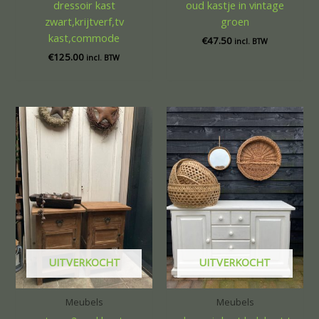
dressoir kast
oud kastje in vintage
zwart,krijtverf,tv
groen
kast,commode
€
47.50
incl. BTW
€
125.00
incl. BTW
UITVERKOCHT
UITVERKOCHT
Meubels
Meubels