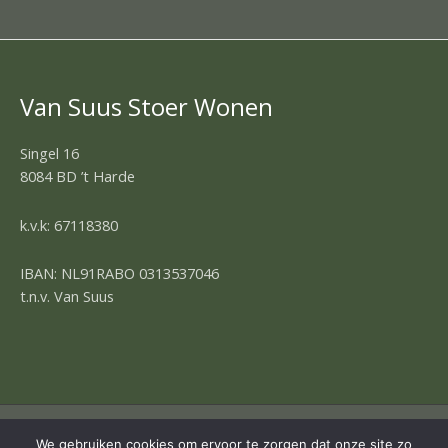
Van Suus Stoer Wonen
Singel 16
8084 BD ’t Harde
k.v.k: 67118380
IBAN: NL91RABO 0313537046
t.n.v. Van Suus
COPYRIGHT © 2026 | OMNIA 4 WEBDESIGN
We gebruiken cookies om ervoor te zorgen dat onze site zo