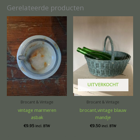
Gerelateerde producten
UITVERKOCHT
Brocant & Vintage
Brocant & Vintage
vintage marmeren
brocant,vintage blauw
asbak
mandje
€
9.95
€
9.50
incl. BTW
incl. BTW