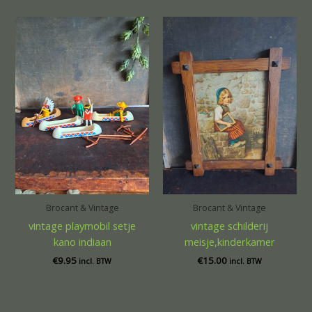
Brocant & Vintage
Brocant & Vintage
vintage playmobil setje
vintage schilderij
kano indiaan
meisje,kinderkamer
€
9.95
€
15.00
incl. BTW
incl. BTW