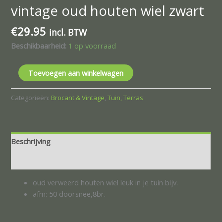
vintage oud houten wiel zwart
€
29.95
incl. BTW
Beschikbaarheid:
1 op voorraad
Toevoegen aan winkelwagen
Categorieën:
Brocant & Vintage
,
Tuin, Terras
Beschrijving
Beoordelingen (0)
oud verweerd houten wiel leuk in je tuin bijv.
afm: 50 doorsnee,8br.