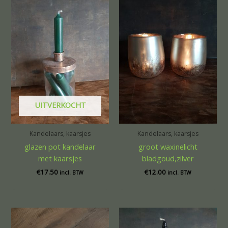
UITVERKOCHT
Kandelaars, kaarsjes
Kandelaars, kaarsjes
glazen pot kandelaar
groot waxinelicht
met kaarsjes
bladgoud,zilver
€
17.50
€
12.00
incl. BTW
incl. BTW