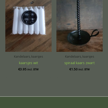
Kandelaars, kaarsjes
Kandelaars, kaarsjes
kaarsjes wit
spiraal kaars zwart
€
3.95
€
1.50
incl. BTW
incl. BTW