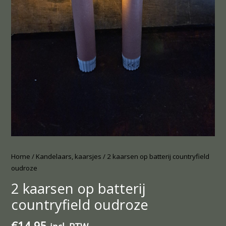
Home
/
Kandelaars, kaarsjes
/ 2 kaarsen op batterij countryfield
oudroze
2 kaarsen op batterij
countryfield oudroze
€
14.95