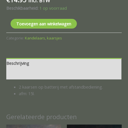
incl. BTW
Beschikbaarheid:
1 op voorraad
Toevoegen aan winkelwagen
Categorie:
Kandelaars, kaarsjes
Beschrijving
Beoordelingen (0)
2 kaarsen op batterij met afstandbediening.
afm: 15l.
Gerelateerde producten