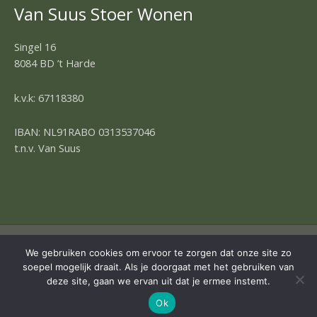
Van Suus Stoer Wonen
Singel 16
8084 BD ’t Harde
k.v.k: 67118380
IBAN: NL91RABO 0313537046
t.n.v. Van Suus
COPYRIGHT © 2026 | OMNIA 4 WEBDESIGN
We gebruiken cookies om ervoor te zorgen dat onze site zo
soepel mogelijk draait. Als je doorgaat met het gebruiken van
deze site, gaan we ervan uit dat je ermee instemt.
Ok