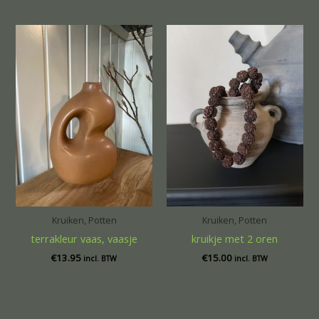
Kruiken, Potten
Kruiken, Potten
terrakleur vaas, vaasje
kruikje met 2 oren
€
13.95
€
15.00
incl. BTW
incl. BTW