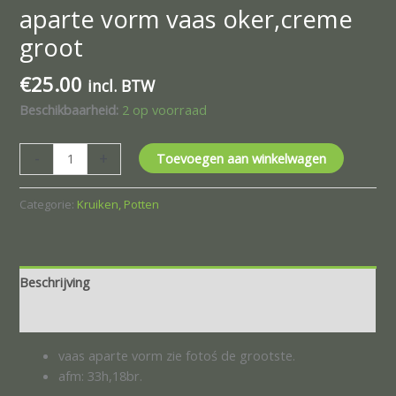
aparte vorm vaas oker,creme
groot
€
25.00
incl. BTW
Beschikbaarheid:
2 op voorraad
-
+
Toevoegen aan winkelwagen
Categorie:
Kruiken, Potten
Beschrijving
Beoordelingen (0)
vaas aparte vorm zie fotoś de grootste.
afm: 33h,18br.