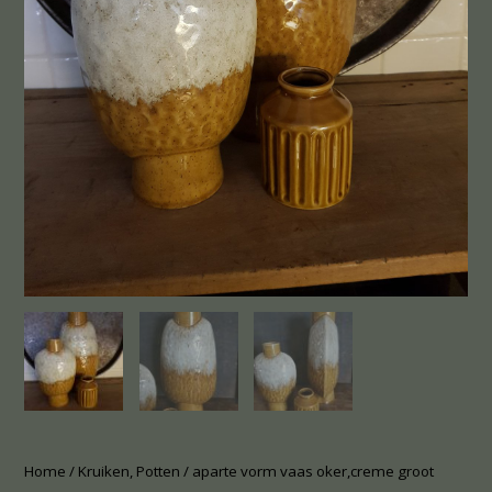
Home
/
Kruiken, Potten
/ aparte vorm vaas oker,creme groot