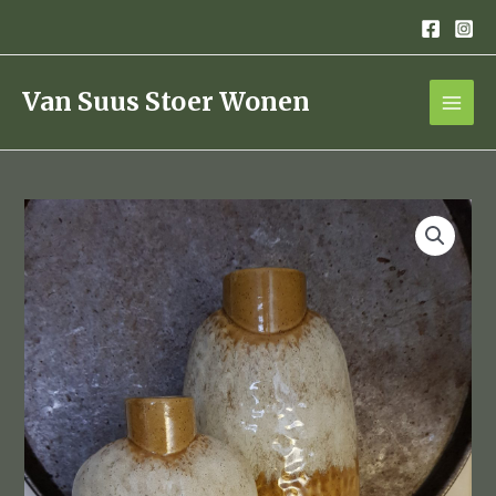
Ga
naar
de
inhoud
Van Suus Stoer Wonen
aparte
vorm
vaas
oker,creme
groot
aantal