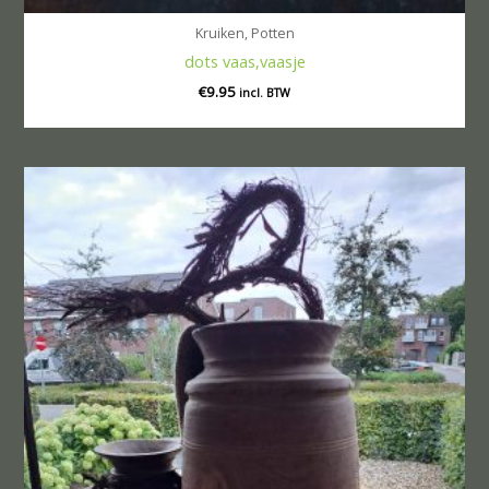
Kruiken, Potten
dots vaas,vaasje
€
9.95
incl. BTW