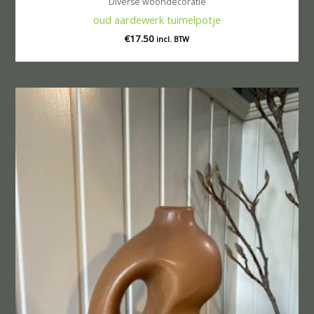
Diverse woondecoratie
oud aardewerk tuimelpotje
€
17.50
incl. BTW