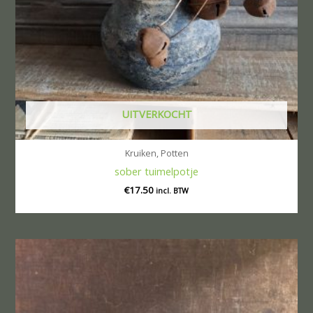
UITVERKOCHT
Kruiken, Potten
sober tuimelpotje
€
17.50
incl. BTW