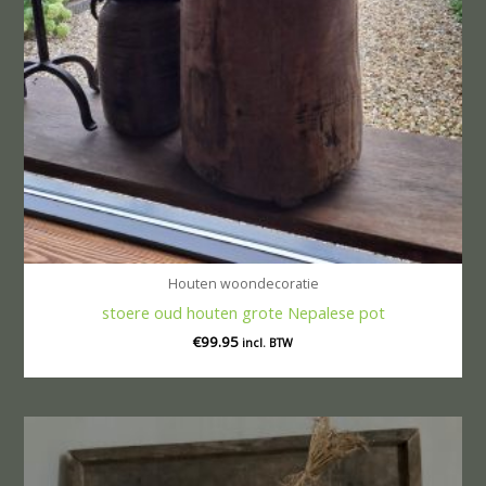
Houten woondecoratie
stoere oud houten grote Nepalese pot
€
99.95
incl. BTW