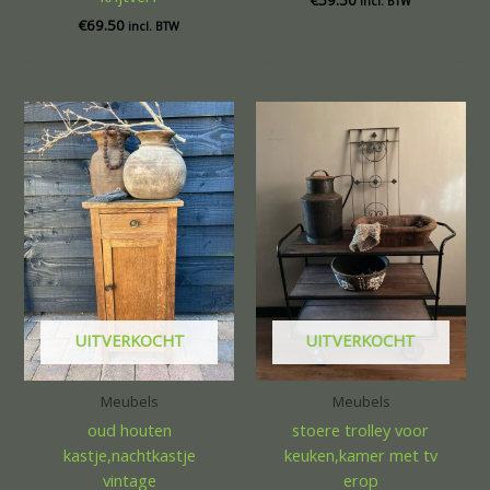
€
59.50
incl. BTW
€
69.50
incl. BTW
UITVERKOCHT
UITVERKOCHT
Meubels
Meubels
oud houten
stoere trolley voor
kastje,nachtkastje
keuken,kamer met tv
vintage
erop