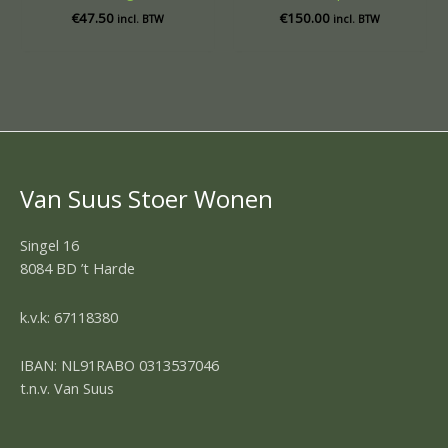
€
47.50
€
150.00
incl. BTW
incl. BTW
Van Suus Stoer Wonen
Singel 16
8084 BD ’t Harde
k.v.k: 67118380
IBAN: NL91RABO 0313537046
t.n.v. Van Suus