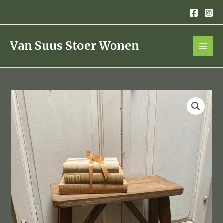
Ga
naar
de
inhoud
Van Suus Stoer Wonen
houten
bankje,kruk
aantal