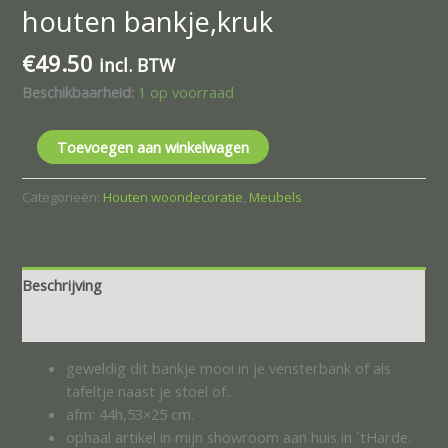
houten bankje,kruk
€
49.50
incl. BTW
Beschikbaarheid:
1 op voorraad
Toevoegen aan winkelwagen
Categorieën:
Houten woondecoratie
,
Meubels
Beschrijving
Beoordelingen (0)
geweldig dit bankje mooi in je vensterbank of als
tafeltje naast je stoel of..
afm: 44h,53×25 cm.
ophaal artikel in mijn showroom aan huis in ´tHarde.