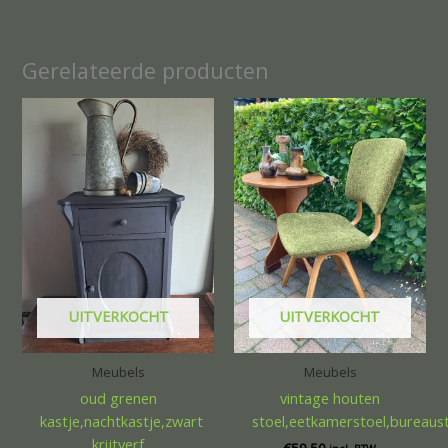
Gerelateerde producten
UITVERKOCHT
UITVERKOCHT
Meubels
Meubels
oud grenen
vintage houten
kastje,nachtkastje,zwart
stoel,eetkamerstoel,bureaus
krijtverf