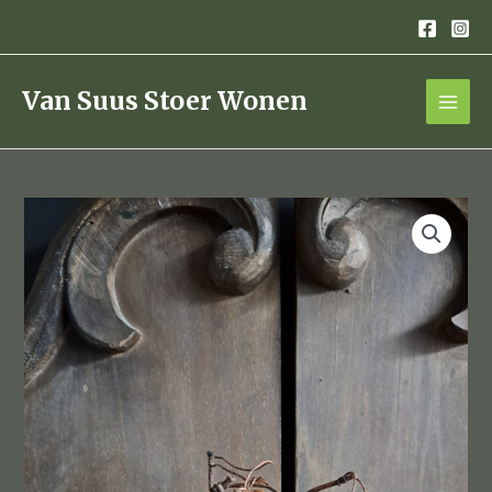
Ga
naar
de
inhoud
Van Suus Stoer Wonen