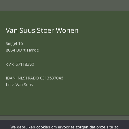
Van Suus Stoer Wonen
Singel 16
8084 BD ’t Harde
k.v.k: 67118380
IBAN: NL91RABO 0313537046
t.n.v. Van Suus
We gebruiken cookies om ervoor te zorgen dat onze site zo
COPYRIGHT © 2026 | OMNIA 4 WEBDESIGN