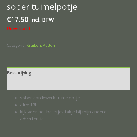
sober tuimelpotje
€
17.50
incl. BTW
Uitverkocht
Categorie:
Kruiken, Potten
Beschrijving
Beoordelingen (0)
sober aardewerk tuimelpotje
afm: 13h
kijk voor het belletjes takje bij mijn andere
advertentie