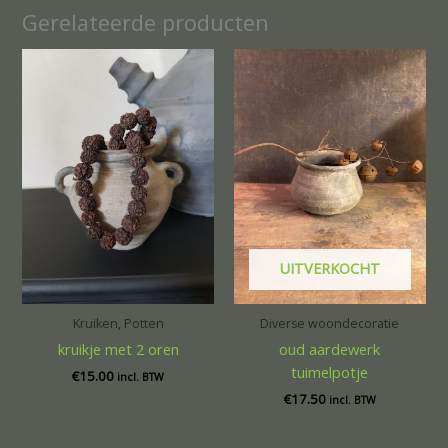
Gerelateerde producten
UITVERKOCHT
Kruiken, Potten
Diverse woondecoratie
kruikje met 2 oren
oud aardewerk
tuimelpotje
€
15.00
incl. BTW
€
17.50
incl. BTW