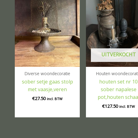
UITVERKOCHT
Diverse woondecoratie
Houten woondecorat
sober setje gaas stolp
houten set nr 10
met vaasje,veren
sober napalese
pot,houten schaa
€
27.50
incl. BTW
€
127.50
incl. BTW