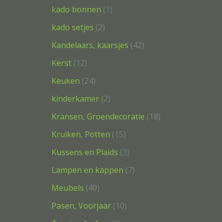
kado bonnen
1
e
e
e
n
n
n
e
n
n
e
e
n
n
n
n
e
e
e
e
n
e
n
n
n
n
n
n
n
n
n
n
n
kado setjes
2
Kandelaars, kaarsjes
42
Kerst
12
Keuken
24
kinderkamer
2
Kransen, Groendecoratie
18
Kruiken, Potten
15
Kussens en Plaids
3
Lampen en kappen
7
Meubels
40
Pasen, Voorjaar
10