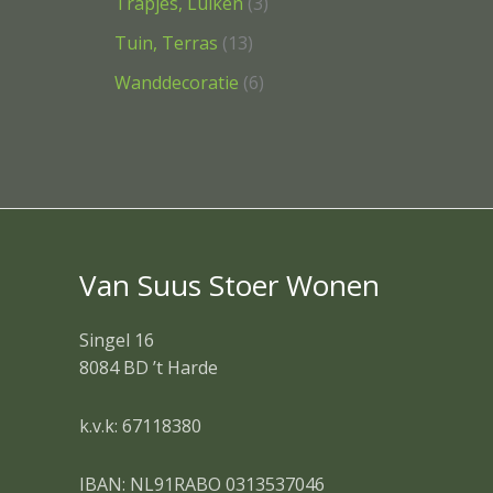
Trapjes, Luiken
3
Tuin, Terras
13
Wanddecoratie
6
Van Suus Stoer Wonen
Singel 16
8084 BD ’t Harde
k.v.k: 67118380
IBAN: NL91RABO 0313537046