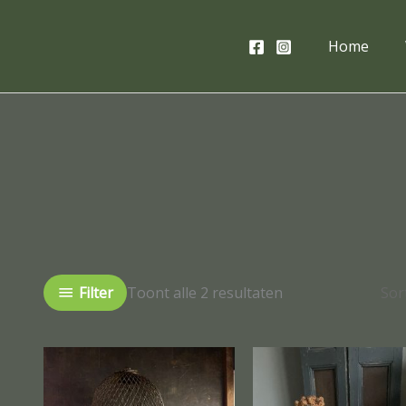
Home
Gesorteerd
op
nieuwste
Filter
Toont alle 2 resultaten