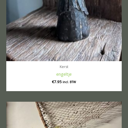
Kerst
engeltje
€
7.95
incl. BTW