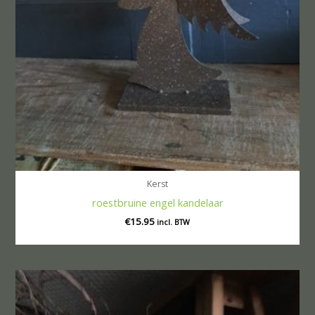
Kerst
roestbruine engel kandelaar
€
15.95
incl. BTW