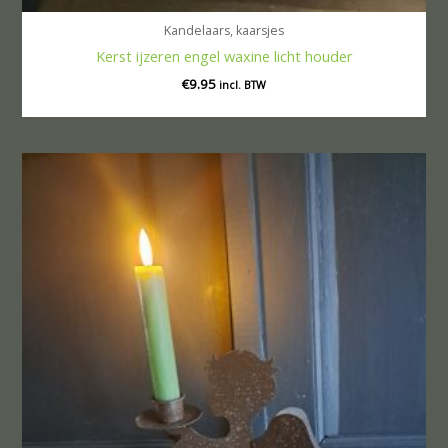
Kandelaars, kaarsjes
Kerst ijzeren engel waxine licht houder
€
9.95
incl. BTW