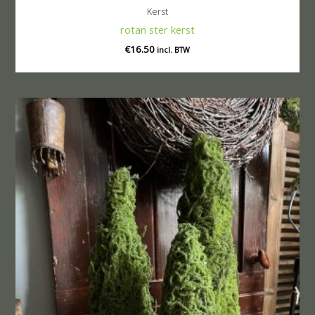
Kerst
rotan ster kerst
€
16.50
incl. BTW