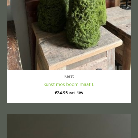
Kerst
kunst mos boom maat L
€
24.95
incl. BTW