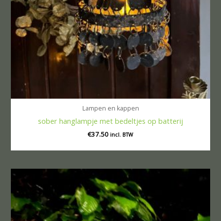
Lampen en kappen
sober hanglampje met bedeltjes op batterij
€
37.50
incl. BTW