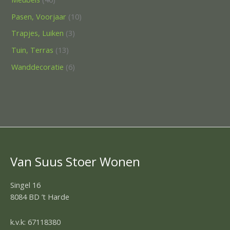
Pasen, Voorjaar
10
Trapjes, Luiken
3
Tuin, Terras
13
Wanddecoratie
6
Van Suus Stoer Wonen
Singel 16
8084 BD ’t Harde
k.v.k: 67118380