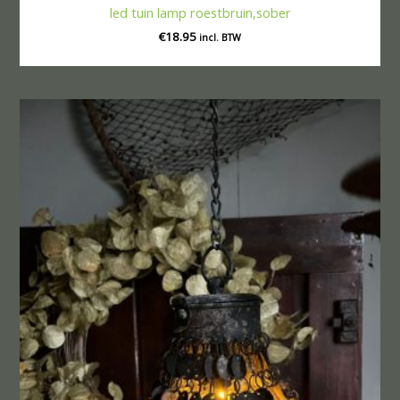
led tuin lamp roestbruin,sober
€
18.95
incl. BTW